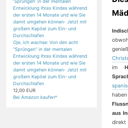
Mäd
Indis
obwo
Oje, ich wachse: Von den acht
geni
"Sprüngen" in der mentalen
Entwicklung Ihres Kindes während
Chris
der ersten 14 Monate und wie Sie
im
Hi
damit umgehen können- Jetzt mit
Sprac
großem Kapitel zum Ein- und
Durchschlafen
spani
12,00 EUR
haben
Bei Amazon kaufen*
Fluss
aus In
dire