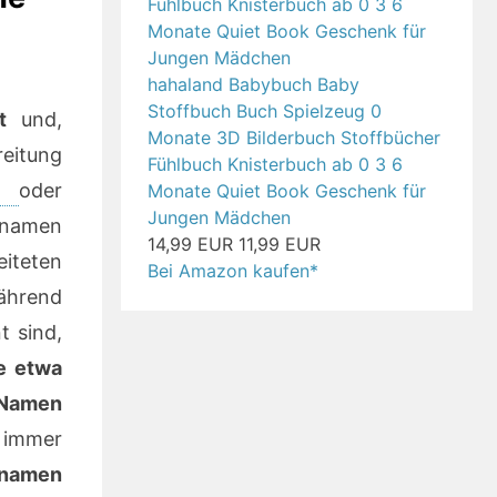
hahaland Babybuch Baby
Stoffbuch Buch Spielzeug 0
t
und,
Monate 3D Bilderbuch Stoffbücher
eitung
Fühlbuch Knisterbuch ab 0 3 6
am
oder
Monate Quiet Book Geschenk für
Jungen Mädchen
rnamen
14,99 EUR
11,99 EUR
teten
Bei Amazon kaufen*
ährend
 sind,
e etwa
 Namen
 immer
rnamen