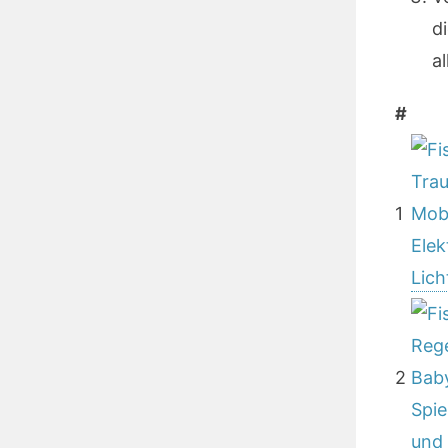
d
a
#
1
2