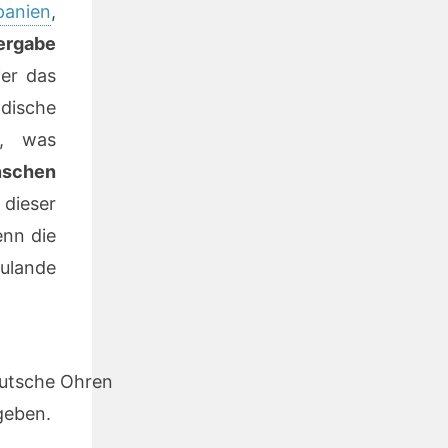
panien
,
ergabe
er das
ische
n, was
nschen
dieser
enn die
ulande
eutsche Ohren
geben.