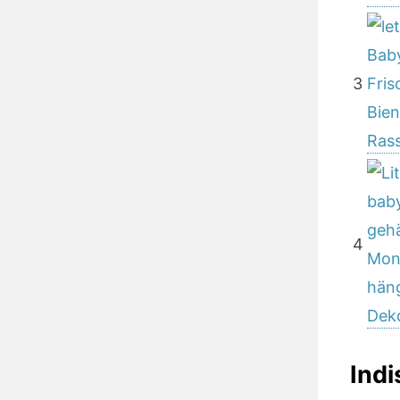
3
4
Ind