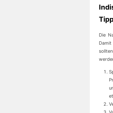
Ind
Tip
Die Na
Damit 
sollte
werde
S
P
u
et
V
V