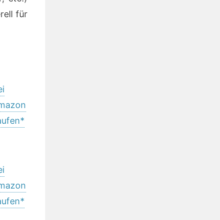
ell für
ei
mazon
aufen*
ei
mazon
aufen*