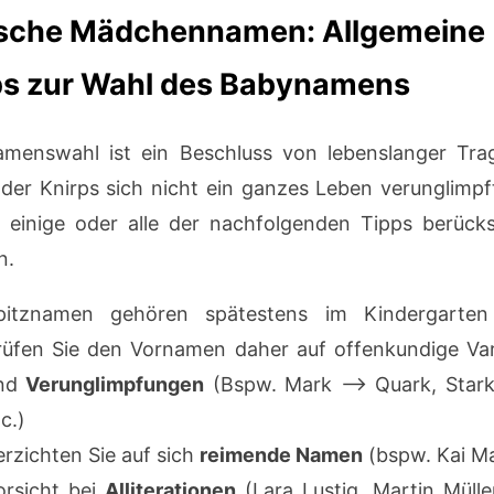
ische Mädchennamen: Allgemeine
ps zur Wahl des Babynamens
menswahl ist ein Beschluss von lebenslanger Trag
der Knirps sich nicht ein ganzes Leben verunglimpft
n einige oder alle der nachfolgenden Tipps berücks
n.
pitznamen gehören spätestens im Kindergarten
rüfen Sie den Vornamen daher auf offenkundige Va
nd
Verunglimpfungen
(Bspw. Mark –> Quark, Stark,
c.)
erzichten Sie auf sich
reimende Namen
(bspw. Kai Ma
orsicht bei
Alliterationen
(Lara Lustig, Martin Müller