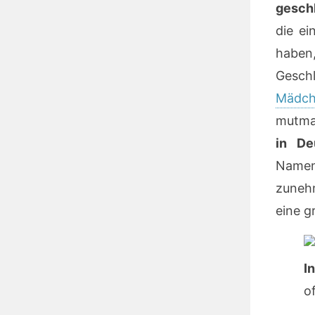
gesch
die e
haben,
Gesc
Mädc
mutma
in De
Namen 
zuneh
eine g
I
o