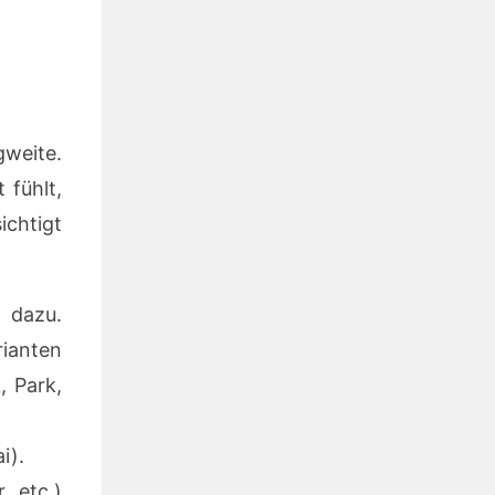
weite.
 fühlt,
ichtigt
 dazu.
rianten
 Park,
i).
, etc.)