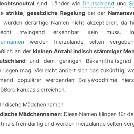
lechtsneutral
sind. Länder wie
Deutschland
und
S
ine
strikte
,
gesetzliche Regelung
bei der
Namensv
 würden derartige Namen nicht akzeptieren, da hi
hlecht zwingend erkennbar sein muss. Ind
hennamen
werden hierzulande selten vergebe
ßlich an der
kleinen Anzahl indisch stämmiger Me
utschland
und dem geringen Bekanntheitsgrad 
liegen mag. Vielleicht ändert sich das zukünftig, w
mend populärer werdenden Bollywoodfilme hierz
rößere Fanbasis erreichen.
ndische Mädchennamen
: Diese Namen klingen für d
ftmals fremdartig und werden hierzulande selten ver