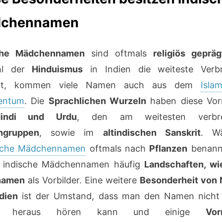
chennamen
che Mädchennamen
sind oftmals
religiös gepräg
hl der
Hinduismus
in Indien die weiteste Verbr
eßt, kommen viele Namen auch aus dem
Isl
tentum
. Die
Sprachlichen Wurzeln
haben diese Vo
ndi und Urdu
, den am weitesten verbrei
hgruppen
, sowie im
altindischen Sanskrit
. W
sche Mädchennamen
oftmals nach
Pflanzen
benannt
 indische Mädchennamen häufig
Landschaften, wi
namen
als Vorbilder. Eine weitere
Besonderheit von
dien
ist der Umstand, dass man den Namen nicht
kt heraus hören kann und einige
Vo