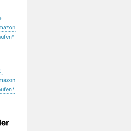
ei
mazon
aufen*
ei
mazon
aufen*
der