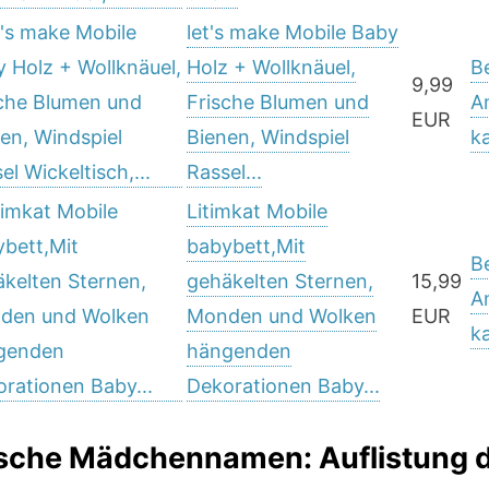
let's make Mobile Baby
Holz + Wollknäuel,
B
9,99
Frische Blumen und
A
EUR
Bienen, Windspiel
k
Rassel...
Litimkat Mobile
babybett,Mit
B
gehäkelten Sternen,
15,99
A
Monden und Wolken
EUR
k
hängenden
Dekorationen Baby...
ische Mädchennamen: Auflistung 