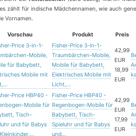
ies zählt für indische Mädchennamen, wie auch gener
lle Vornamen.
Vorschau
Produkt
Preis
Fisher-Price 3-in-1-
42,99
Traumbärchen-Mobile,
B
EUR
Mobile für Babybett,
A
18,99
Elektrisches Mobile mit
k
EUR
Licht,...
Fisher-Price HBP40 -
42,99
Regenbogen-Mobile für
B
EUR
Babybett, Tisch-
A
17,99
Spieluhr und für Babys
k
EUR
und...