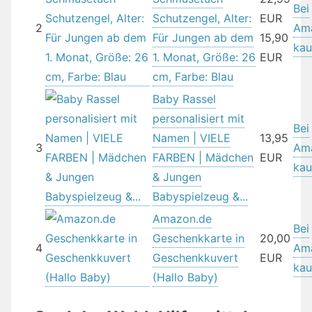
Bei
Schutzengel, Alter:
EUR
2
Am
Für Jungen ab dem
15,90
kau
1. Monat, Größe: 26
EUR
cm, Farbe: Blau
Baby Rassel
personalisiert mit
Bei
Namen | VIELE
13,95
3
Am
FARBEN | Mädchen
EUR
kau
& Jungen
Babyspielzeug &...
Amazon.de
Bei
Geschenkkarte in
20,00
4
Am
Geschenkkuvert
EUR
kau
(Hallo Baby)