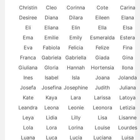
Christin
Cleo
Corinna
Cote
Carina
Desiree
Diana
Dilara
Eileen
Elana
Eli
Eliana
Elin
Ella
Elsa
Ema
Emilie
Emily
Esmeralda
Estera
Eva
Fabiola
Felicia
Felize
Fina
Franca
Gabriela
Gabriella
Giada
Gina
Giuliana
Gloria
Hannah
Hortensia
Ilona
Ines
Isabel
Isla
Joana
Jolanda
Josefa
Josefina
Josephine
Judith
Juliana
Kate
Kaya
Lara
Larissa
Latoya
Leandra
Leona
Leonie
Leonora
Letizia
Leya
Lidia
Lilly
Lisa
Lisanne
Lola
Lora
Lorina
Louise
Lourdes
Luana
Luca
Lucia
Luciana
Luisa