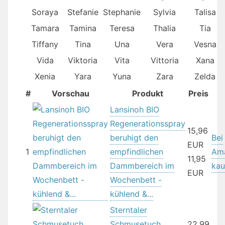
Soraya
Stefanie
Stephanie
Sylvia
Talisa
Tamara
Tamina
Teresa
Thalia
Tia
Tiffany
Tina
Una
Vera
Vesna
Vida
Viktoria
Vita
Vittoria
Xana
Xenia
Yara
Yuna
Zara
Zelda
#
Vorschau
Produkt
Preis
Lansinoh BIO
Regenerationsspray
15,96
beruhigt den
Bei
EUR
1
empfindlichen
Am
11,95
Dammbereich im
kau
EUR
Wochenbett -
kühlend &...
Sterntaler
Schmusetuch
22,99