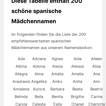
Diese Tabelle enthält 200
schöne spanische
Mädchennamen
Im Folgenden finden Sie die Liste der 200
empfehlenswertesten spanischen
Mädchennamen aus unserem Namenslexikon:
Ada
Adriana
Agnes
Aida
Aileen
Albina
Aldona
Alesia
Alessia
Alisa
Allegra
Alma
Amalia
Amelia
Ana
Anastasia
Angelika
Aniko
Anita
Ann
Annalena
Aurora
Barbara
Beate
Beatrix
Belinda
Bella
Benita
Brigitte
Carina
Carola
Celeste
Celia
Chanel
Charlotte