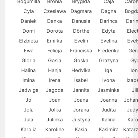
Bogumilla
Bronia
Brygida
Caja
Carol
Cyla
Czeslawa
Dagmara
Dagna
Bogd
Daniek
Danka
Danusia
Darinca
Dari
Domi
Dorota
Dörthe
Edyta
Elec
Elzbieta
Emilka
Evelin
Evelina
Evel
Ewa
Felicja
Franciska
Frederika
Gen
Gloria
Gosia
Goska
Grazyna
Gy
Halina
Hanja
Hedvika
Iga
Ilo
Imina
Irena
Isabel
Ivona
Izab
Jadwiga
Jagoda
Jannita
Jasminka
Jil
Jo
Joan
Joana
Joanna
Johan
Jola
Jolka
Jorana
Judita
Judy
Jula
Julinka
Justyna
Kalina
Karo
Karolia
Karoline
Kasia
Kasimira
Katar