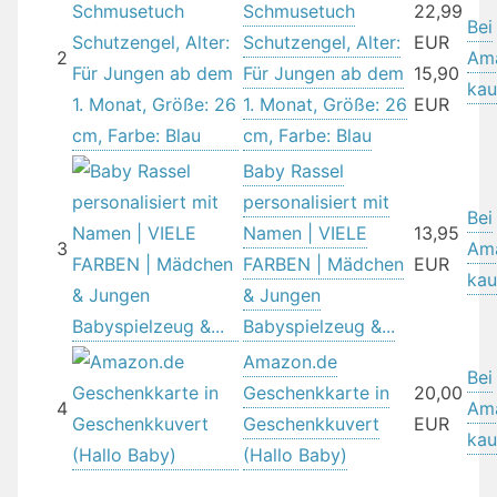
Schmusetuch
22,99
Bei
Schutzengel, Alter:
EUR
2
Am
Für Jungen ab dem
15,90
kau
1. Monat, Größe: 26
EUR
cm, Farbe: Blau
Baby Rassel
personalisiert mit
Bei
Namen | VIELE
13,95
3
Am
FARBEN | Mädchen
EUR
kau
& Jungen
Babyspielzeug &...
Amazon.de
Bei
Geschenkkarte in
20,00
4
Am
Geschenkkuvert
EUR
kau
(Hallo Baby)