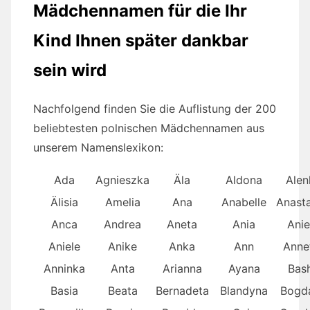
Mädchennamen für die Ihr
Kind Ihnen später dankbar
sein wird
Nachfolgend finden Sie die Auflistung der 200
beliebtesten polnischen Mädchennamen aus
unserem Namenslexikon:
Ada
Agnieszka
Äla
Aldona
Alen
Älisia
Amelia
Ana
Anabelle
Anasta
Anca
Andrea
Aneta
Ania
Anie
Aniele
Anike
Anka
Ann
Anne
Anninka
Anta
Arianna
Ayana
Bas
Basia
Beata
Bernadeta
Blandyna
Bogd