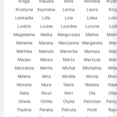
Kinga
Klaudia
Kora
Kornelia
Kryst
Krystyna
Ksymena
Larina
Laura
Kin
Leokadia
Lilla
Lina
Liska
Lob
Lodzia
Louise
Lourdes
Lucyna
Lyd
Magdalena
Maika
Malgorzata
Malina
Mali
Malwina
Marany
Marcjanna
Margareta
Mar
Marinka
Mariola
Marischa
Marisya
Mar
Marjan
Marka
Marta
Martyna
Mar
Marzanna
Merita
Michal
Michalina
Mila
Milena
Mira
Mirella
Monia
Mon
Morana
Mura
Naria
Natalia
Nau
Neta
Nicol
Nori
Ola
Olia
Oliwia
Ottilia
Otylia
Patrician
Patry
Paulina
Pereka
Petruta
Poldi
Ray