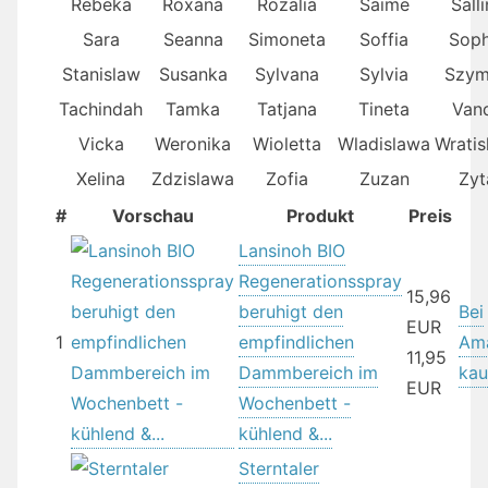
Rebeka
Roxana
Rozalia
Saime
Sall
Sara
Seanna
Simoneta
Soffia
Soph
Stanislaw
Susanka
Sylvana
Sylvia
Szy
Tachindah
Tamka
Tatjana
Tineta
Van
Vicka
Weronika
Wioletta
Wladislawa
Wratis
Xelina
Zdzislawa
Zofia
Zuzan
Zyt
#
Vorschau
Produkt
Preis
Lansinoh BIO
Regenerationsspray
15,96
beruhigt den
Bei
EUR
1
empfindlichen
Am
11,95
Dammbereich im
kau
EUR
Wochenbett -
kühlend &...
Sterntaler