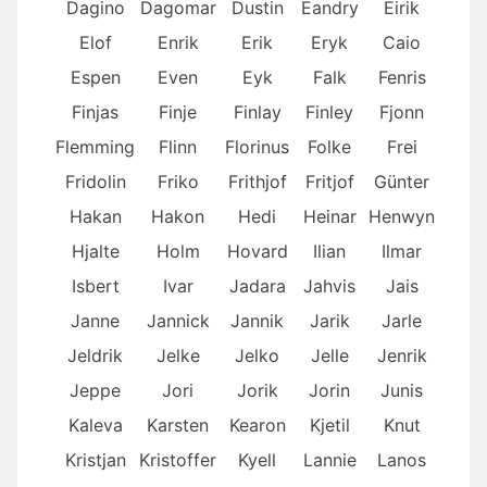
Dagino
Dagomar
Dustin
Eandry
Eirik
Elof
Enrik
Erik
Eryk
Caio
Espen
Even
Eyk
Falk
Fenris
Finjas
Finje
Finlay
Finley
Fjonn
Flemming
Flinn
Florinus
Folke
Frei
Fridolin
Friko
Frithjof
Fritjof
Günter
Hakan
Hakon
Hedi
Heinar
Henwyn
Hjalte
Holm
Hovard
Ilian
Ilmar
Isbert
Ivar
Jadara
Jahvis
Jais
Janne
Jannick
Jannik
Jarik
Jarle
Jeldrik
Jelke
Jelko
Jelle
Jenrik
Jeppe
Jori
Jorik
Jorin
Junis
Kaleva
Karsten
Kearon
Kjetil
Knut
Kristjan
Kristoffer
Kyell
Lannie
Lanos