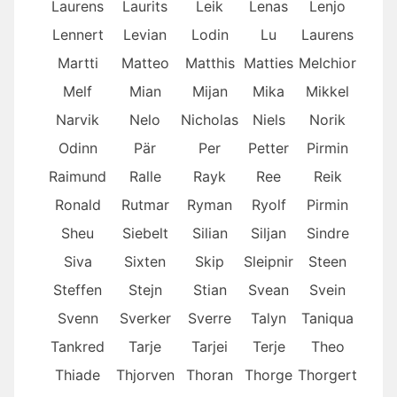
Laurens
Laurits
Leik
Lenas
Lenjo
Lennert
Levian
Lodin
Lu
Laurens
Martti
Matteo
Matthis
Matties
Melchior
Melf
Mian
Mijan
Mika
Mikkel
Narvik
Nelo
Nicholas
Niels
Norik
Odinn
Pär
Per
Petter
Pirmin
Raimund
Ralle
Rayk
Ree
Reik
Ronald
Rutmar
Ryman
Ryolf
Pirmin
Sheu
Siebelt
Silian
Siljan
Sindre
Siva
Sixten
Skip
Sleipnir
Steen
Steffen
Stejn
Stian
Svean
Svein
Svenn
Sverker
Sverre
Talyn
Taniqua
Tankred
Tarje
Tarjei
Terje
Theo
Thiade
Thjorven
Thoran
Thorge
Thorgert