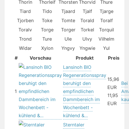
Thorin
Thorleif
Thorsten
Thorvid
Thure
Tiard
Tido
Tjaard
Tjalf
Tjarge
Tjorben
Toke
Tomte
Torald
Toralf
Toralv
Torge
Torger
Torkel
Torquil
Trond
Ture
Ule
Ulvy
Vilhelm
Widar
Xylon
Yngvy
Yngwie
Yul
#
Vorschau
Produkt
Preis
Lansinoh BIO
Regenerationsspray
15,96
beruhigt den
Bei
EUR
1
empfindlichen
Am
11,95
Dammbereich im
kau
EUR
Wochenbett -
kühlend &...
Sterntaler