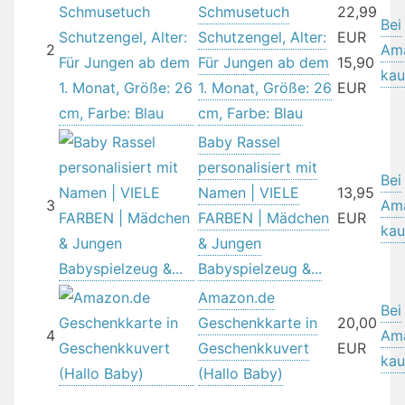
Schmusetuch
22,99
Bei
Schutzengel, Alter:
EUR
2
Am
Für Jungen ab dem
15,90
kau
1. Monat, Größe: 26
EUR
cm, Farbe: Blau
Baby Rassel
personalisiert mit
Bei
Namen | VIELE
13,95
3
Am
FARBEN | Mädchen
EUR
kau
& Jungen
Babyspielzeug &...
Amazon.de
Bei
Geschenkkarte in
20,00
4
Am
Geschenkkuvert
EUR
kau
(Hallo Baby)