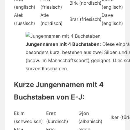
Birk (nordisch)
(englisch)
(friesisch)
(englisch)
Alek
Atle
Dave
Brar (friesisch)
(russisch)
(nordisch)
(englisch)
Jungennamen mit 4 Buchstaben:
Diese einpr
besonders kurz, bestehen aus zwei Silben und 
(bspw. im Mannschaftssport) geeignet. Dies sch
kurzen Kosenamen.
Kurze Jungennamen mit 4
Buchstaben von E-J:
Ekim
Erez
Gjon
Iker (tür
(schwedisch)
(kurdisch)
(albanisch)
Elay
Erie
Göde