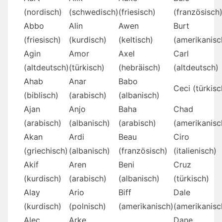
(nordisch)
(schwedisch)
(friesisch)
(französisch
Abbo
Alin
Awen
Burt
(friesisch)
(kurdisch)
(keltisch)
(amerikanisc
Agin
Amor
Axel
Carl
(altdeutsch)
(türkisch)
(hebräisch)
(altdeutsch)
Ahab
Anar
Babo
Ceci (türkisc
(biblisch)
(arabisch)
(albanisch)
Ajan
Anjo
Baha
Chad
(arabisch)
(albanisch)
(arabisch)
(amerikanisc
Akan
Ardi
Beau
Ciro
(griechisch)
(albanisch)
(französisch)
(italienisch)
Akif
Aren
Beni
Cruz
(kurdisch)
(arabisch)
(albanisch)
(türkisch)
Alay
Ario
Biff
Dale
(kurdisch)
(polnisch)
(amerikanisch)
(amerikanisc
Alec
Arke
Dane