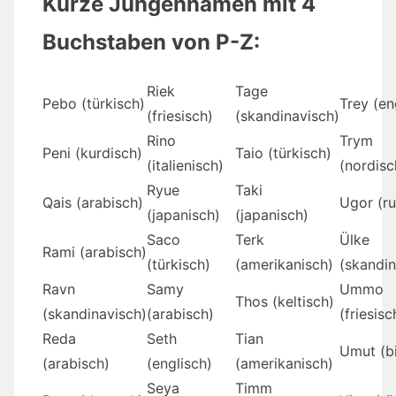
Kurze Jungennamen mit 4
Buchstaben von P-Z:
Riek
Tage
Pebo (türkisch)
Trey (en
(friesisch)
(skandinavisch)
Rino
Trym
Peni (kurdisch)
Taio (türkisch)
(italienisch)
(nordisc
Ryue
Taki
Qais (arabisch)
Ugor (ru
(japanisch)
(japanisch)
Saco
Terk
Ülke
Rami (arabisch)
(türkisch)
(amerikanisch)
(skandin
Ravn
Samy
Ummo
Thos (keltisch)
(skandinavisch)
(arabisch)
(friesisc
Reda
Seth
Tian
Umut (bi
(arabisch)
(englisch)
(amerikanisch)
Seya
Timm