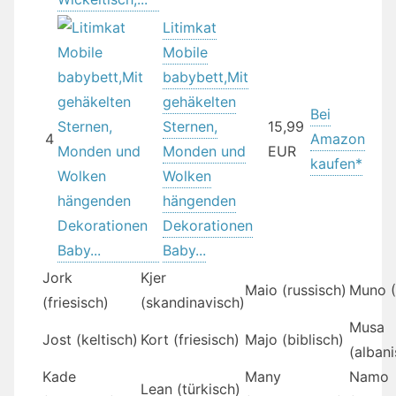
Litimkat
Mobile
babybett,Mit
gehäkelten
Bei
Sternen,
15,99
4
Amazon
Monden und
EUR
kaufen*
Wolken
hängenden
Dekorationen
Baby...
Jork
Kjer
Maio (russisch)
Muno (
(friesisch)
(skandinavisch)
Musa
Jost (keltisch)
Kort (friesisch)
Majo (biblisch)
(albani
Kade
Many
Namo
Lean (türkisch)