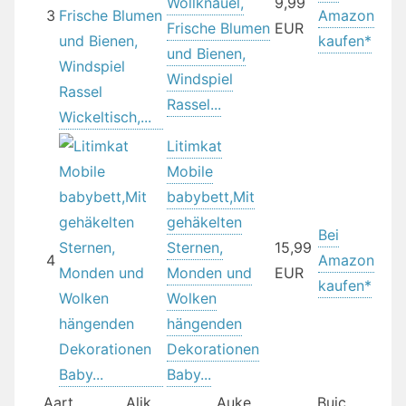
Wollknäuel,
9,99
3
Amazon
Frische Blumen
EUR
kaufen*
und Bienen,
Windspiel
Rassel...
Litimkat
Mobile
babybett,Mit
gehäkelten
Bei
Sternen,
15,99
4
Amazon
Monden und
EUR
kaufen*
Wolken
hängenden
Dekorationen
Baby...
Aart
Alik
Auke
Buic