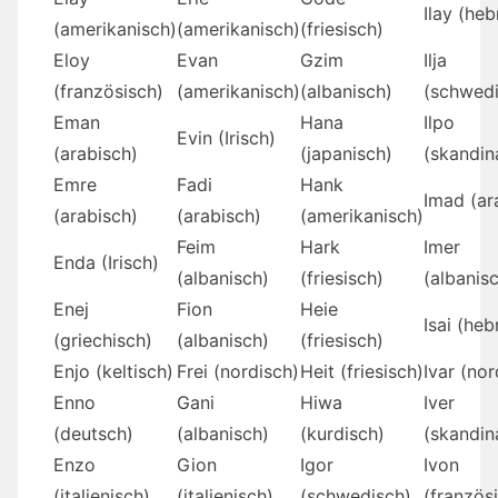
Ilay (heb
(amerikanisch)
(amerikanisch)
(friesisch)
Eloy
Evan
Gzim
Ilja
(französisch)
(amerikanisch)
(albanisch)
(schwedi
Eman
Hana
Ilpo
Evin (Irisch)
(arabisch)
(japanisch)
(skandin
Emre
Fadi
Hank
Imad (ar
(arabisch)
(arabisch)
(amerikanisch)
Feim
Hark
Imer
Enda (Irisch)
(albanisch)
(friesisch)
(albanis
Enej
Fion
Heie
Isai (heb
(griechisch)
(albanisch)
(friesisch)
Enjo (keltisch)
Frei (nordisch)
Heit (friesisch)
Ivar (nor
Enno
Gani
Hiwa
Iver
(deutsch)
(albanisch)
(kurdisch)
(skandin
Enzo
Gion
Igor
Ivon
(italienisch)
(italienisch)
(schwedisch)
(französ