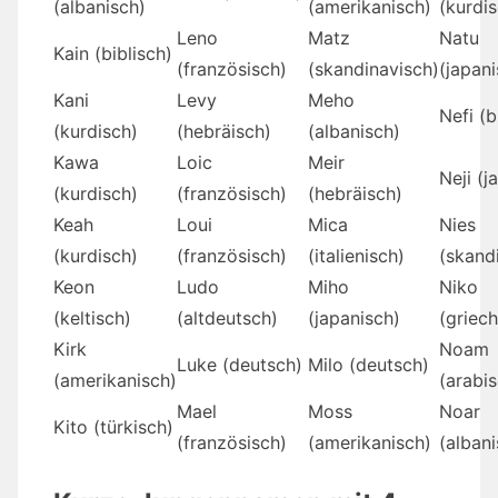
(albanisch)
(amerikanisch)
(kurdi
Leno
Matz
Natu
Kain (biblisch)
(französisch)
(skandinavisch)
(japani
Kani
Levy
Meho
Nefi (b
(kurdisch)
(hebräisch)
(albanisch)
Kawa
Loic
Meir
Neji (j
(kurdisch)
(französisch)
(hebräisch)
Keah
Loui
Mica
Nies
(kurdisch)
(französisch)
(italienisch)
(skand
Keon
Ludo
Miho
Niko
(keltisch)
(altdeutsch)
(japanisch)
(griech
Kirk
Noam
Luke (deutsch)
Milo (deutsch)
(amerikanisch)
(arabi
Mael
Moss
Noar
Kito (türkisch)
(französisch)
(amerikanisch)
(albani