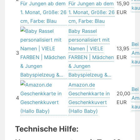
Für Jungen ab dem
15,90
kau
1. Monat, Größe: 26
EUR
cm, Farbe: Blau
Baby Rassel
personalisiert mit
Bei
Namen | VIELE
13,95
3
Am
FARBEN | Mädchen
EUR
kau
& Jungen
Babyspielzeug &...
Amazon.de
Bei
Geschenkkarte in
20,00
4
Am
Geschenkkuvert
EUR
kau
(Hallo Baby)
Technische Hilfe: