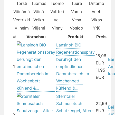
Torsti
Tuomas
Tuomo
Tuure
Untamo
Väinämä
Väinä
Valtteri
Vama
Veeti
Veetrikki
Veiko
Veli
Vesa
Vikas
Vilhelm
Viljami
Vinny
Vosloo
Yrjü
#
Vorschau
Produkt
Preis
Lansinoh BIO
Regenerationsspray
15,96
beruhigt den
Bei
EUR
1
empfindlichen
Am
11,95
Dammbereich im
kau
EUR
Wochenbett -
kühlend &...
Sterntaler
Schmusetuch
22,99
Bei
Schutzengel, Alter:
EUR
2
Am