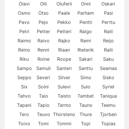
Olavi
Olli
Oluferii
Onni
Oskari
Osmo
Otso
Paale
Parham
Pasi
Pavo
Pejo
Pekko
Pentti
Perttu
Petri
Petter
Petteri
Raigo
Raili
Raimo
Raivo
Rajko
Rami
Reijo
Reino
Renni
Riaan
Rieterik
Raili
Riku
Roine
Roope
Sakari
Saku
Sampo
Samuli
Santeri
Santtu
Seamas
Seppo
Severi
Silver
Simo
Sisko
Six
Soini
Sulevi
Sulo
Syriel
Tahvo
Taio
Taisto
Tambet
Taniqua
Tapani
Tapio
Tarmo
Tauno
Teemu
Tero
Teuvo
Thorsteno
Thure
Tjorben
Toivo
Tomi
Tommi
Topi
Topias