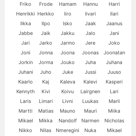
Friko
Frode
Hamam
Hannu
Harri
Henrikki
Herkko
Iiro
Iivari
Ilari
Ilkka
Ilpo
Isko
Jaak
Jaanus
Jabbe
Jaik
Jakku
Jalo
Jani
Jari
Jarko
Jarmo
Jere
Joko
Joni
Jonna
Joona
Joonas
Joonatan
Jorkin
Jorma
Jouko
Juha
Juhana
Juhani
Juho
Juke
Jussi
Juuso
Kaarlo
Kaj
Kaleva
Kalevi
Kasperi
Kennyth
Kivi
Koivu
Lairgnen
Lari
Laris
Limari
Livni
Luukas
Marli
Martti
Matias
Mauno
Mauri
Miika
Mikael
Mikka
Nandolf
Narmen
Nicholas
Nikko
Nilas
Nmeregini
Nuka
Mikael