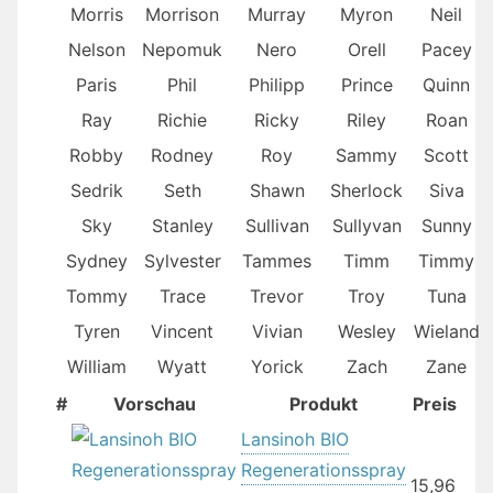
Morris
Morrison
Murray
Myron
Neil
Nelson
Nepomuk
Nero
Orell
Pacey
Paris
Phil
Philipp
Prince
Quinn
Ray
Richie
Ricky
Riley
Roan
Robby
Rodney
Roy
Sammy
Scott
Sedrik
Seth
Shawn
Sherlock
Siva
Sky
Stanley
Sullivan
Sullyvan
Sunny
Sydney
Sylvester
Tammes
Timm
Timmy
Tommy
Trace
Trevor
Troy
Tuna
Tyren
Vincent
Vivian
Wesley
Wieland
William
Wyatt
Yorick
Zach
Zane
#
Vorschau
Produkt
Preis
Lansinoh BIO
Regenerationsspray
15,96