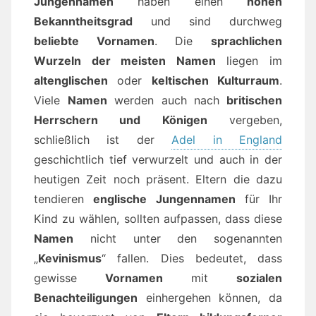
Jungennamen
haben einen
hohen
Bekanntheitsgrad
und sind durchweg
beliebte Vornamen
. Die
sprachlichen
Wurzeln der meisten Namen
liegen im
altenglischen
oder
keltischen Kulturraum
.
Viele
Namen
werden auch nach
britischen
Herrschern und Königen
vergeben,
schließlich ist der
Adel in England
geschichtlich tief verwurzelt und auch in der
heutigen Zeit noch präsent. Eltern die dazu
tendieren
englische Jungennamen
für Ihr
Kind zu wählen, sollten aufpassen, dass diese
Namen
nicht unter den sogenannten
„
Kevinismus
“ fallen. Dies bedeutet, dass
gewisse
Vornamen
mit
sozialen
Benachteiligungen
einhergehen können, da