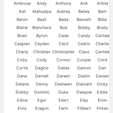
Ambrose
Andy
Anthony
Arik
Arlind
Ash
Atahualpa
Aubrey
Bailey
Bam
Baron
Basil
Beda
Bennett
Billie
Blaine
Blanchard
Bob
Bobby
Brady
Brain
Byron
Cade
Candy
Carlisle
Caspian
Cayden
Cecil
Cedric
Charlie
Charly
Christian
Christopher
Claus
Carlisle
Coby
Cody
Connor
Cooper
Cord
Curtis
Dagino
Dallas
Damon
Dan
Dana
Darnell
Darwin
Dastin
Davien
Delane
Denny
Deshawn
Diamant
Dicky
Dobby
Dominic
Duke
Dwayne
Eddie
Edina
Egor
Eilert
Elay
Elvin
Elvis
Eragon
Farin
Filibert
Fintan