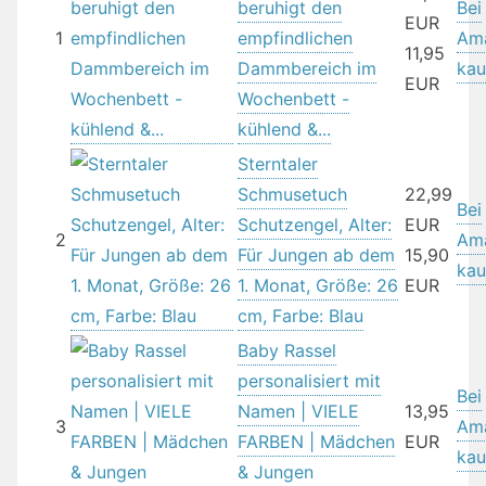
beruhigt den
Bei
EUR
1
empfindlichen
Am
11,95
Dammbereich im
kau
EUR
Wochenbett -
kühlend &...
Sterntaler
Schmusetuch
22,99
Bei
Schutzengel, Alter:
EUR
2
Am
Für Jungen ab dem
15,90
kau
1. Monat, Größe: 26
EUR
cm, Farbe: Blau
Baby Rassel
personalisiert mit
Bei
Namen | VIELE
13,95
3
Am
FARBEN | Mädchen
EUR
kau
& Jungen