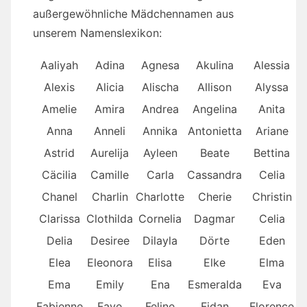
außergewöhnliche Mädchennamen aus
unserem Namenslexikon:
Aaliyah
Adina
Agnesa
Akulina
Alessia
Alexis
Alicia
Alischa
Allison
Alyssa
Amelie
Amira
Andrea
Angelina
Anita
Anna
Anneli
Annika
Antonietta
Ariane
Astrid
Aurelija
Ayleen
Beate
Bettina
Cäcilia
Camille
Carla
Cassandra
Celia
Chanel
Charlin
Charlotte
Cherie
Christin
Clarissa
Clothilda
Cornelia
Dagmar
Celia
Delia
Desiree
Dilayla
Dörte
Eden
Elea
Eleonora
Elisa
Elke
Elma
Ema
Emily
Ena
Esmeralda
Eva
Fabienne
Faye
Feline
Fidan
Florence