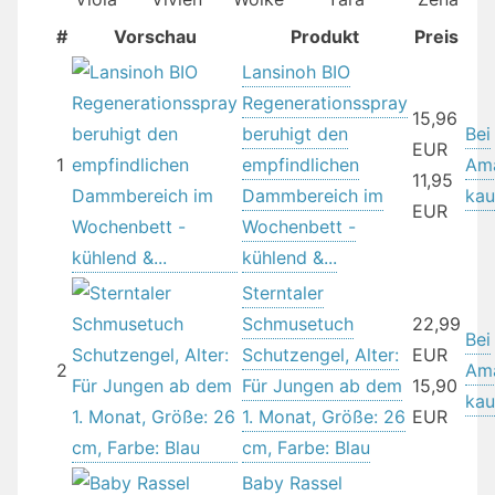
#
Vorschau
Produkt
Preis
Lansinoh BIO
Regenerationsspray
15,96
beruhigt den
Bei
EUR
1
empfindlichen
Am
11,95
Dammbereich im
kau
EUR
Wochenbett -
kühlend &...
Sterntaler
Schmusetuch
22,99
Bei
Schutzengel, Alter:
EUR
2
Am
Für Jungen ab dem
15,90
kau
1. Monat, Größe: 26
EUR
cm, Farbe: Blau
Baby Rassel