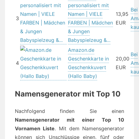
personalisiert mit
Bei
Namen | VIELE
13,95
3
Am
FARBEN | Mädchen
EUR
kau
& Jungen
Babyspielzeug &...
Amazon.de
Bei
Geschenkkarte in
20,00
4
Am
Geschenkkuvert
EUR
kau
(Hallo Baby)
Namensgenerator mit Top 10
Nachfolgend finden Sie einen
Namensgenerator mit einer Top 10
Vornamen Liste
. Mit dem Namensgenerator
können sich Unschlüssige einen, fünf oder