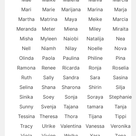
Mari
Marie
Marijana
Marina
Marja
Martha
Matrina
Maya
Meike
Marcia
Meranda
Meter
Miena
Miley
Miraita
Misha
Myleen
Naiobi
Natalija
Nea
Nell
Niamh
Nilay
Noelle
Nova
Olinda
Paola
Paulina
Philine
Pina
Ramona
Renee
Ricarda
Ronja
Roselia
Ruth
Sally
Sandra
Sara
Sasina
Selina
Shana
Sharona
Shirin
Silja
Sinika
Soey
Sonja
Soraya
Stephanie
Sunny
Svenja
Tajana
tamara
Tanja
Tessina
Theresa
Thora
Tijana
Tippi
Tracy
Ulrike
Valentina
Vanessa
Veronika
Viola
Vivien
Wolke
Yara
Zena