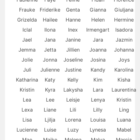
Frauke
Friderike
Genta
Gianna
Giuljana
Grizelda
Hailee
Hanne
Helen
Hermine
Iclal
Ilona
Inex
Irmengart
Isadora
Jael
Jana
Janine
Jara
Jazmin
Jemma
Jetta
Jillien
Joanna
Johanna
Jolie
Jonna
Joseline
Josina
Joys
Juli
Julienne
Justine
Kandy
Karolina
Katharina
Katy
Kelly
Kim
Kisha
Kristin
Kyra
Lakysha
Lara
Laurentina
Lea
Lee
Leisje
Lenya
Kristin
Lexa
Liane
Lili
Lilly
Ling
Lisa
Ljilja
Lorena
Louisa
Luana
Lucienne
Luise
Luzy
Lynesa
Mabel
Mae
Maike
Malena
Malva
Marcia